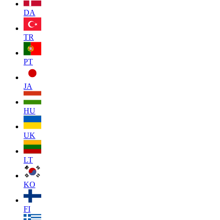
DA
TR
PT
JA
HU
UK
LT
KO
FI