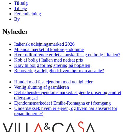
Til salg
Til leje
Ferieudlejning
By
Nyheder
Italiensk udlejningsmarked 2026
Milanos mærket til kontorejendomme
Hvor udfordrende er det at anskaffe sig en bolig i Italien?
Køb af bolig i Italien med nedsat pris
Krav til bolig for registrering på bopælen
Renovering af lejlighed: hvem bør man ansætte?
Handel med fast ejendom med uenigheder
Venlig slutning af gasmåleren
Det italienske ejendomsmarked: stigende priser og ændret
efterspørgsel
Ejendomsmarkedet i Emilia-Romagna er i fremgang
Underdæksel: hvem er ejeren, og hvem har ansvaret for
reparationerne?