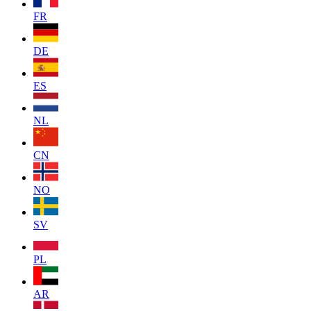
FR
DE
ES
NL
CN
NO
SV
PL
AR