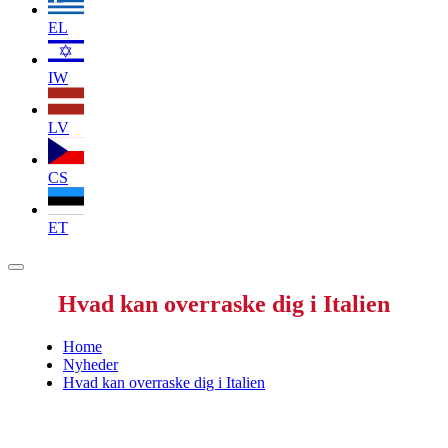
EL
IW
LV
CS
ET
Hvad kan overraske dig i Italien
Home
Nyheder
Hvad kan overraske dig i Italien