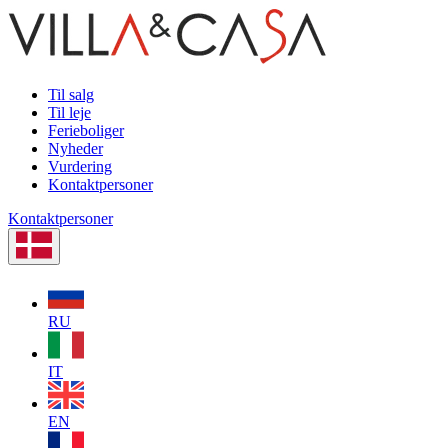
Til salg
Til leje
Ferieboliger
Nyheder
Vurdering
Kontaktpersoner
Kontaktpersoner
RU
IT
EN