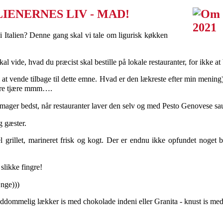
LIENERNES LIV - MAD!
 i Italien? Denne gang skal vi tale om ligurisk køkken
l vide, hvad du præcist skal bestille på lokale restauranter, for ikke at b
til at vende tilbage til dette emne. Hvad er den lækreste efter min mening))
tjære tjære mmm…. ⠀
mager bedst, når restauranter laver den selv og med Pesto Genovese sa
og gæster. ⠀
el grillet, marineret frisk og kogt. Der er endnu ikke opfundet noget
slikke fingre! ⠀
ænge))) ⠀
ddommelig lækker is med chokolade indeni eller Granita - knust is med 