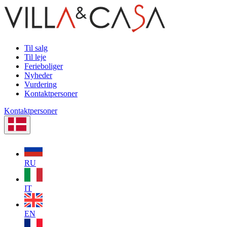
Til salg
Til leje
Ferieboliger
Nyheder
Vurdering
Kontaktpersoner
Kontaktpersoner
RU
IT
EN