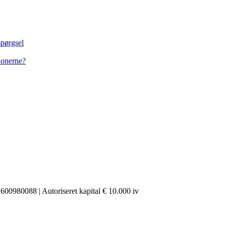
spørgsel
ionerne?
00980088 | Autoriseret kapital € 10.000 iv