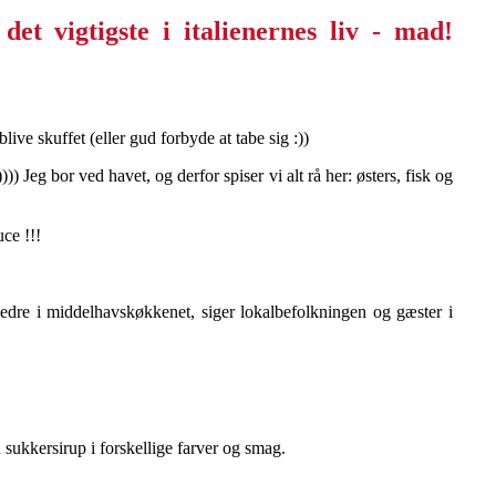
live skuffet (eller gud forbyde at tabe sig :)) ⠀
)) Jeg bor ved havet, og derfor spiser vi alt rå her: østers, fisk og
uce !!! ⠀
 bedre i middelhavskøkkenet, siger lokalbefolkningen og gæster i
sukkersirup i forskellige farver og smag.