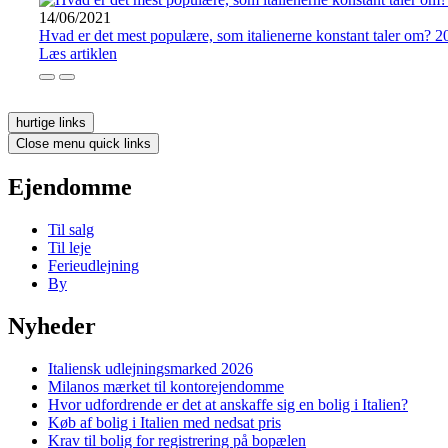
14/06/2021
Hvad er det mest populære, som italienerne konstant taler om? 2
Læs artiklen
hurtige links
Close menu quick links
Ejendomme
Til salg
Til leje
Ferieudlejning
By
Nyheder
Italiensk udlejningsmarked 2026
Milanos mærket til kontorejendomme
Hvor udfordrende er det at anskaffe sig en bolig i Italien?
Køb af bolig i Italien med nedsat pris
Krav til bolig for registrering på bopælen