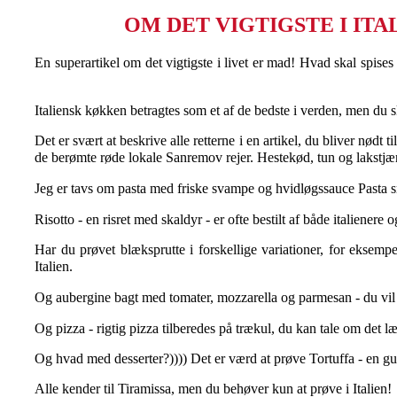
OM DET VIGTIGSTE I ITA
En superartikel om det vigtigste i livet er mad! Hvad skal spises
⠀
Italiensk køkken betragtes som et af de bedste i verden, men du ska
Det er svært at beskrive alle retterne i en artikel, du bliver nødt 
de berømte røde lokale Sanremov rejer. Hestekød, tun og laks
Jeg er tavs om pasta med friske svampe og hvidløgssauce Pasta s
Risotto - en risret med skaldyr - er ofte bestilt af både italienere 
Har du prøvet blæksprutte i forskellige variationer, for eksemp
Italien. ⠀
Og aubergine bagt med tomater, mozzarella og parmesan - du vil 
Og pizza - rigtig pizza tilberedes på trækul, du kan tale om det l
Og hvad med desserter?)))) Det er værd at prøve Tortuffa - en gu
Alle kender til Tiramissa, men du behøver kun at prøve i Italien!