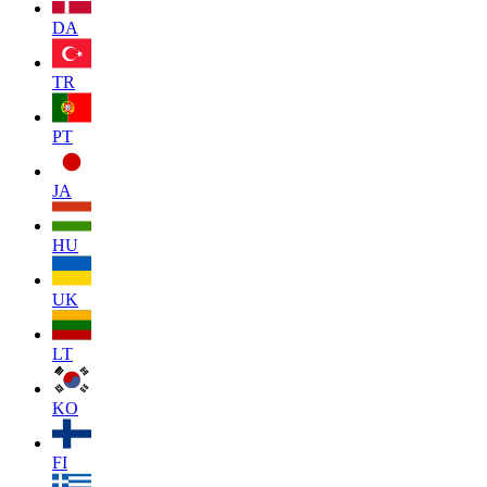
DA
TR
PT
JA
HU
UK
LT
KO
FI