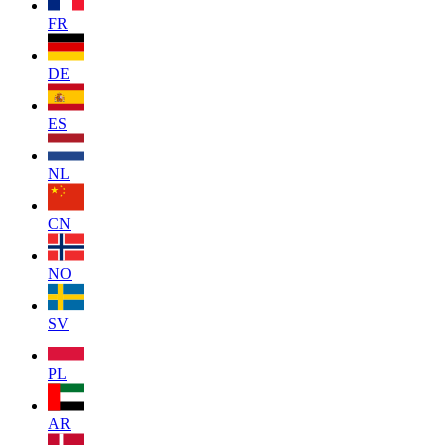
FR
DE
ES
NL
CN
NO
SV
PL
AR