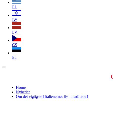
EL
IW
LV
CS
ET
Home
Nyheder
Om det vigtigste i italienernes liv - mad! 2021