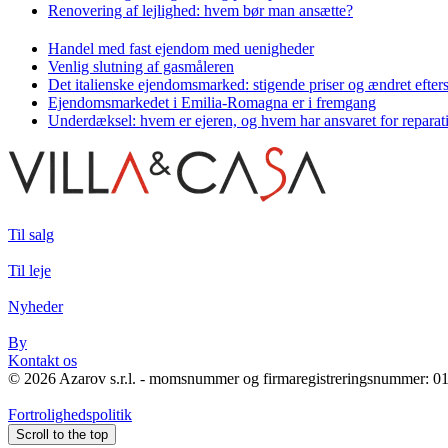
Renovering af lejlighed: hvem bør man ansætte?
Handel med fast ejendom med uenigheder
Venlig slutning af gasmåleren
Det italienske ejendomsmarked: stigende priser og ændret efter
Ejendomsmarkedet i Emilia-Romagna er i fremgang
Underdæksel: hvem er ejeren, og hvem har ansvaret for reparat
Til salg
Til leje
Nyheder
By
Kontakt os
© 2026 Azarov s.r.l. - momsnummer og firmaregistreringsnummer: 016
Fortrolighedspolitik
Scroll to the top