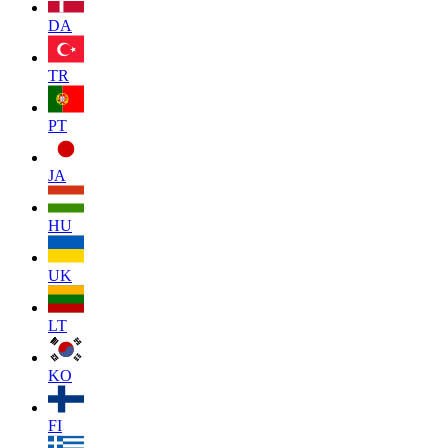
DA
TR
PT
JA
HU
UK
LT
KO
FI