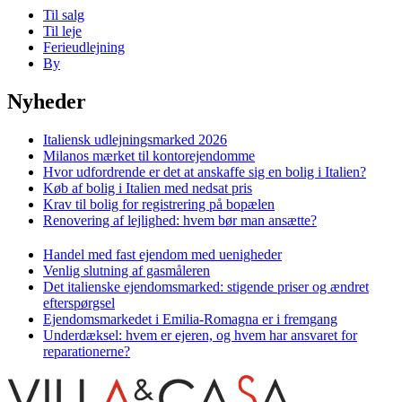
Til salg
Til leje
Ferieudlejning
By
Nyheder
Italiensk udlejningsmarked 2026
Milanos mærket til kontorejendomme
Hvor udfordrende er det at anskaffe sig en bolig i Italien?
Køb af bolig i Italien med nedsat pris
Krav til bolig for registrering på bopælen
Renovering af lejlighed: hvem bør man ansætte?
Handel med fast ejendom med uenigheder
Venlig slutning af gasmåleren
Det italienske ejendomsmarked: stigende priser og ændret
efterspørgsel
Ejendomsmarkedet i Emilia-Romagna er i fremgang
Underdæksel: hvem er ejeren, og hvem har ansvaret for
reparationerne?