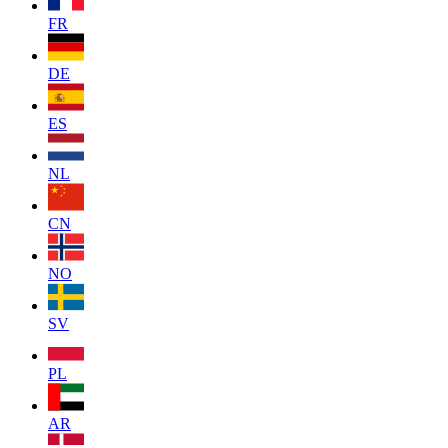
FR
DE
ES
NL
CN
NO
SV
PL
AR