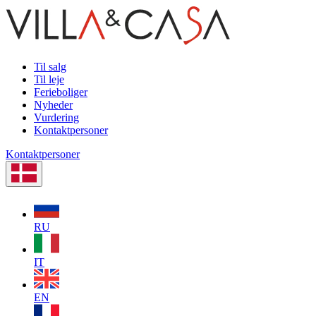
Til salg
Til leje
Ferieboliger
Nyheder
Vurdering
Kontaktpersoner
Kontaktpersoner
RU
IT
EN