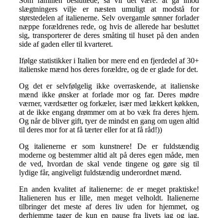
Som familien besluttede, så vil det være: at gå imod
slægtningers vilje er næsten umuligt at modstå for
størstedelen af italienerne. Selv overgamle sønner forlader
næppe forældrenes rede, og hvis de allerede har besluttet
sig, transporterer de deres småting til huset på den anden
side af gaden eller til kvarteret.
Ifølge statistikker i Italien bor mere end en fjerdedel af 30+
italienske mænd hos deres forældre, og de er glade for det.
Og det er selvfølgelig ikke overraskende, at italienske
mænd ikke ønsker at forlade mor og far. Deres mødre
værner, værdsætter og forkæler, især med lækkert køkken,
at de ikke engang drømmer om at bo væk fra deres hjem.
Og når de bliver gift, tyer de mindst en gang om ugen altid
til deres mor for at få tærter eller for at få råd!))
Og italienerne er som kunstnere! De er fuldstændig
moderne og bestemmer altid alt på deres egen måde, men
de ved, hvordan de skal vende tingene og gøre sig til
lydige får, angiveligt fuldstændig underordnet mænd.
En anden kvalitet af italienerne: de er meget praktiske!
Italieneren hus er lille, men meget velholdt. Italienerne
tilbringer det meste af deres liv uden for hjemmet, og
derhjemme tager de kun en pause fra livets jag og jag.