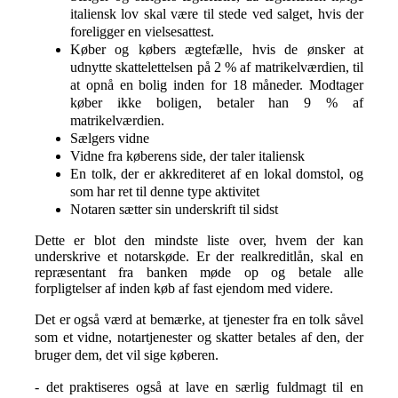
italiensk lov skal være til stede ved salget, hvis der
foreligger en vielsesattest.
Køber og købers ægtefælle, hvis de ønsker at
udnytte skattelettelsen på 2 % af matrikelværdien, til
at opnå en bolig inden for 18 måneder. Modtager
køber ikke boligen, betaler han 9 % af
matrikelværdien.
Sælgers vidne
Vidne fra køberens side, der taler italiensk
En tolk, der er akkrediteret af en lokal domstol, og
som har ret til denne type aktivitet
Notaren sætter sin underskrift til sidst
Dette er blot den mindste liste over, hvem der kan
underskrive et notarskøde. Er der realkreditlån, skal en
repræsentant fra banken møde op og betale alle
forpligtelser af inden køb af fast ejendom med videre.
Det er også værd at bemærke, at tjenester fra en tolk såvel
som et vidne, notartjenester og skatter betales af den, der
bruger dem, det vil sige køberen.
- det praktiseres også at lave en særlig fuldmagt til en