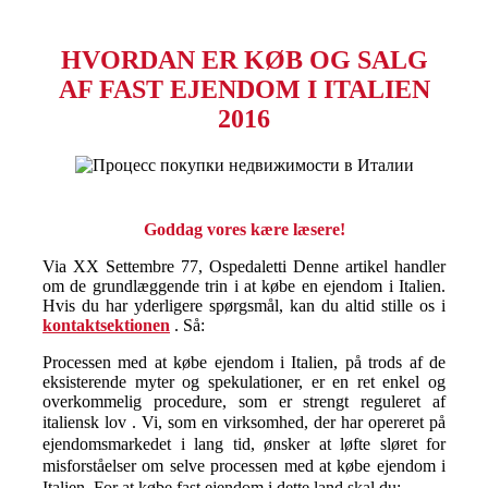
HVORDAN ER KØB OG SALG
AF FAST EJENDOM I ITALIEN
2016
Goddag vores kære læsere!
Via XX Settembre 77, Ospedaletti Denne artikel handler
om de grundlæggende trin i at købe en ejendom i Italien.
Hvis du har yderligere spørgsmål, kan du altid stille os i
kontaktsektionen
. Så:
Processen med at købe ejendom i Italien, på trods af de
eksisterende myter og spekulationer, er en ret enkel og
overkommelig procedure, som er strengt reguleret af
italiensk lov
. Vi, som en virksomhed, der har opereret på
ejendomsmarkedet i lang tid, ønsker at løfte sløret for
misforståelser om selve processen med at købe ejendom i
Italien.
For at købe fast ejendom i dette land skal du: