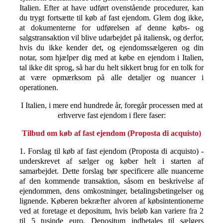
Italien. Efter at have udført ovenstående procedurer, kan
du trygt fortsætte til køb af fast ejendom. Glem dog ikke,
at dokumenterne for udførelsen af denne købs- og
salgstransaktion vil blive udarbejdet på italiensk, og derfor,
hvis du ikke kender det, og ejendomssælgeren og din
notar, som hjælper dig med at købe en ejendom i Italien,
tal ikke dit sprog, så har du helt sikkert brug for en tolk for
at være opmærksom på alle detaljer og nuancer i
operationen.
I Italien, i mere end hundrede år, foregår processen med at
erhverve fast ejendom i flere faser:
Tilbud om køb af fast ejendom (Proposta di acquisto)
1. Forslag til køb af fast ejendom (Proposta di acquisto) -
underskrevet af sælger og køber helt i starten af
samarbejdet. Dette forslag bør specificere alle nuancerne
af den kommende transaktion, såsom en beskrivelse af
ejendommen, dens omkostninger, betalingsbetingelser og
lignende. Køberen bekræfter alvoren af købsintentionerne
ved at foretage et depositum, hvis beløb kan variere fra 2
til 5 tusinde euro. Depositum indbetales til sælgers