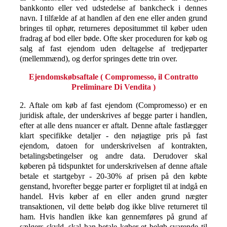
bankkonto eller ved udstedelse af bankcheck i dennes
navn. I tilfælde af at handlen af den ene eller anden grund
bringes til ophør, returneres depositummet til køber uden
fradrag af bod eller bøde. Ofte sker proceduren for køb og
salg af fast ejendom uden deltagelse af tredjeparter
(mellemmænd), og derfor springes dette trin over.
Ejendomskøbsaftale (
Compromesso, il Contratto
Preliminare Di Vendita
)
2. Aftale om køb af fast ejendom (Compromesso) er en
juridisk aftale, der underskrives af begge parter i handlen,
efter at alle dens nuancer er aftalt. Denne aftale fastlægger
klart specifikke detaljer - den nøjagtige pris på fast
ejendom, datoen for underskrivelsen af kontrakten,
betalingsbetingelser og andre data. Derudover skal
køberen på tidspunktet for underskrivelsen af denne aftale
betale et startgebyr - 20-30% af prisen på den købte
genstand, hvorefter begge parter er forpligtet til at indgå en
handel. Hvis køber af en eller anden grund nægter
transaktionen, vil dette beløb dog ikke blive returneret til
ham. Hvis handlen ikke kan gennemføres på grund af
sælgers skyld, skal han betale køber et beløb svarende til