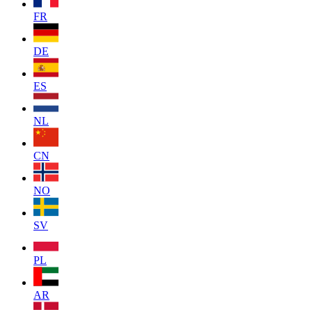
FR
DE
ES
NL
CN
NO
SV
PL
AR