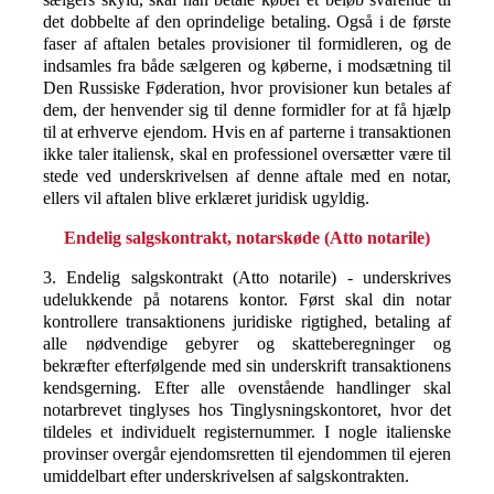
det dobbelte af den oprindelige betaling. Også i de første
faser af aftalen betales provisioner til formidleren, og de
indsamles fra både sælgeren og køberne, i modsætning til
Den Russiske Føderation, hvor provisioner kun betales af
dem, der henvender sig til denne formidler for at få hjælp
til at erhverve ejendom. Hvis en af parterne i transaktionen
ikke taler italiensk, skal en professionel oversætter være til
stede ved underskrivelsen af denne aftale med en notar,
ellers vil aftalen blive erklæret juridisk ugyldig.
Endelig salgskontrakt, notarskøde (Atto notarile)
3. Endelig salgskontrakt (Atto notarile) - underskrives
udelukkende på notarens kontor. Først skal din notar
kontrollere transaktionens juridiske rigtighed, betaling af
alle nødvendige gebyrer og skatteberegninger og
bekræfter efterfølgende med sin underskrift transaktionens
kendsgerning. Efter alle ovenstående handlinger skal
notarbrevet tinglyses hos Tinglysningskontoret, hvor det
tildeles et individuelt registernummer. I nogle italienske
provinser overgår ejendomsretten til ejendommen til ejeren
umiddelbart efter underskrivelsen af salgskontrakten.