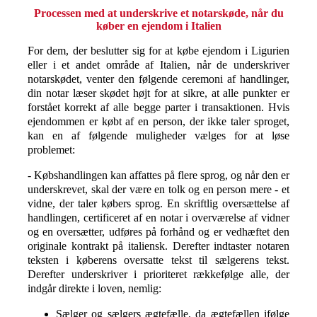
Processen med at underskrive et notarskøde, når du
køber en ejendom i Italien
For dem, der beslutter sig for at købe ejendom i Ligurien
eller i et andet område af Italien, når de underskriver
notarskødet, venter den følgende ceremoni af handlinger,
din notar læser skødet højt for at sikre, at alle punkter er
forstået korrekt af alle begge parter i transaktionen. Hvis
ejendommen er købt af en person, der ikke taler sproget,
kan en af følgende muligheder vælges for at løse
problemet:
- Købshandlingen kan affattes på flere sprog, og når den er
underskrevet, skal der være en tolk og en person mere - et
vidne, der taler købers sprog. En skriftlig oversættelse af
handlingen, certificeret af en notar i overværelse af vidner
og en oversætter, udføres på forhånd og er vedhæftet den
originale kontrakt på italiensk. Derefter indtaster notaren
teksten i køberens oversatte tekst til sælgerens tekst.
Derefter underskriver i prioriteret rækkefølge alle, der
indgår direkte i loven, nemlig:
Sælger og sælgers ægtefælle, da ægtefællen ifølge