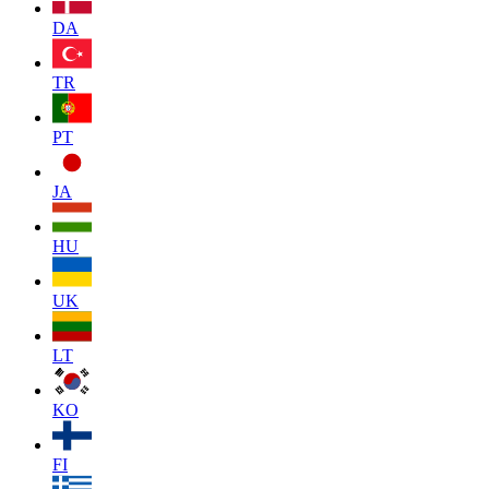
DA
TR
PT
JA
HU
UK
LT
KO
FI