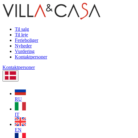
Til salg
Til leje
Ferieboliger
Nyheder
Vurdering
Kontaktpersoner
Kontaktpersoner
RU
IT
EN