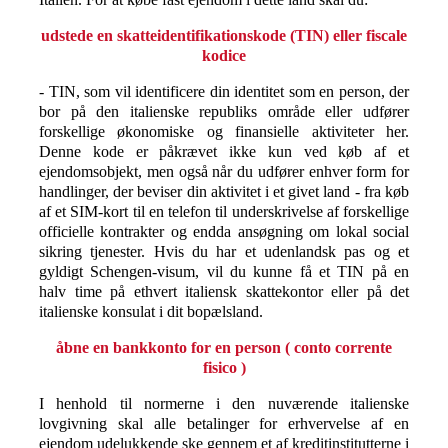
udstede en skatteidentifikationskode (TIN) eller fiscale
kodice
- TIN, som vil identificere din identitet som en person, der
bor på den italienske republiks område eller udfører
forskellige økonomiske og finansielle aktiviteter her.
Denne kode er påkrævet ikke kun ved køb af et
ejendomsobjekt, men også når du udfører enhver form for
handlinger, der beviser din aktivitet i et givet land - fra køb
af et SIM-kort til en telefon til underskrivelse af forskellige
officielle kontrakter og endda ansøgning om lokal social
sikring tjenester. Hvis du har et udenlandsk pas og et
gyldigt Schengen-visum, vil du kunne få et TIN på en
halv time på ethvert italiensk skattekontor eller på det
italienske konsulat i dit bopælsland.
åbne en bankkonto for en person (
conto corrente
fisico
)
I henhold til normerne i den nuværende italienske
lovgivning skal alle betalinger for erhvervelse af en
ejendom udelukkende ske gennem et af kreditinstitutterne i