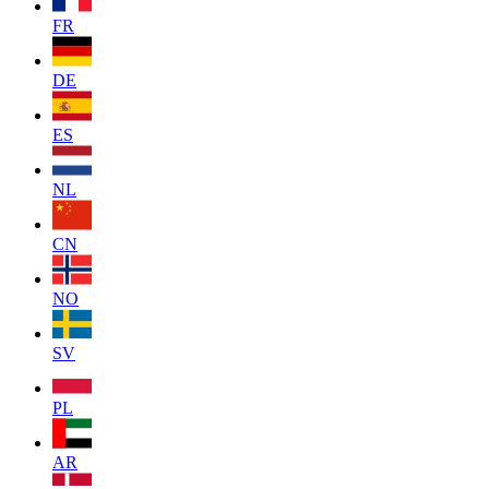
FR
DE
ES
NL
CN
NO
SV
PL
AR