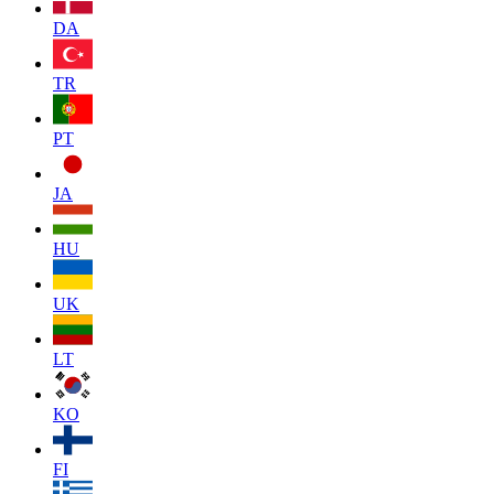
DA
TR
PT
JA
HU
UK
LT
KO
FI