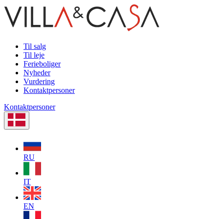
Til salg
Til leje
Ferieboliger
Nyheder
Vurdering
Kontaktpersoner
Kontaktpersoner
RU
IT
EN