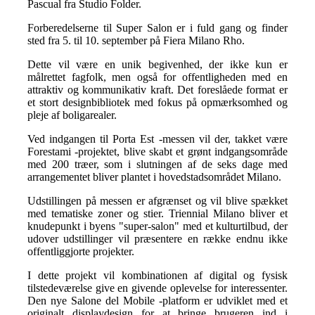
Pascual fra Studio Folder.
Forberedelserne til Super Salon er i fuld gang og finder
sted fra 5. til 10. september på Fiera Milano Rho.
Dette vil være en unik begivenhed, der ikke kun er
målrettet fagfolk, men også for offentligheden med en
attraktiv og kommunikativ kraft. Det foreslåede format er
et stort designbibliotek med fokus på opmærksomhed og
pleje af boligarealer.
Ved indgangen til Porta Est -messen vil der, takket være
Forestami -projektet, blive skabt et grønt indgangsområde
med 200 træer, som i slutningen af de seks dage med
arrangementet bliver plantet i hovedstadsområdet Milano.
Udstillingen på messen er afgrænset og vil blive spækket
med tematiske zoner og stier. Triennial Milano bliver et
knudepunkt i byens "super-salon" med et kulturtilbud, der
udover udstillinger vil præsentere en række endnu ikke
offentliggjorte projekter.
I dette projekt vil kombinationen af digital og fysisk
tilstedeværelse give en givende oplevelse for interessenter.
Den nye Salone del Mobile -platform er udviklet med et
originalt displaydesign for at bringe brugeren ind i