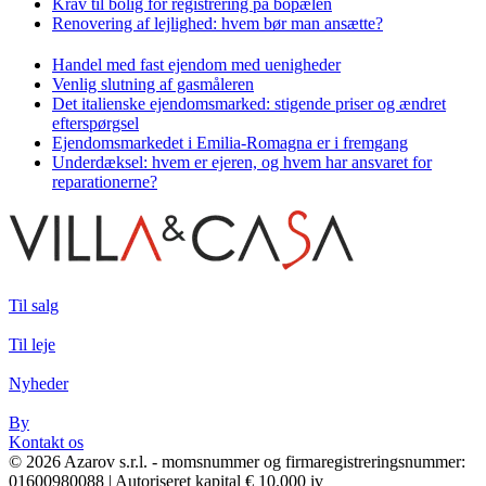
Krav til bolig for registrering på bopælen
Renovering af lejlighed: hvem bør man ansætte?
Handel med fast ejendom med uenigheder
Venlig slutning af gasmåleren
Det italienske ejendomsmarked: stigende priser og ændret
efterspørgsel
Ejendomsmarkedet i Emilia-Romagna er i fremgang
Underdæksel: hvem er ejeren, og hvem har ansvaret for
reparationerne?
Til salg
Til leje
Nyheder
By
Kontakt os
© 2026 Azarov s.r.l. - momsnummer og firmaregistreringsnummer:
01600980088 | Autoriseret kapital € 10.000 iv