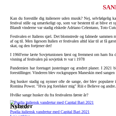
SAN
Kan du forestille dig italienere uden musik? Nej, selvfølgelig 
festival stille og umærkeligt op, som var bestemt til at blive et
Blandt vinderne var stadig elskede Adriano Celentano, Toto Cut
Festivalen er Italiens sjæl. Det blomstrede og falmede sammen m
af og til. Men ligesom Italien er festivalen altid klar til at få g
skat, og den fortjener det!
I 1960'erne lærte Sovjetunionen først og fremmest om ham fra de
visning af festivalen på sovjetisk tv var i 1978
Pandemien har foretaget justeringer og ændret planer. I 2021 b
forestillinger. Vinderen blev rockgruppen Maneskin med sangen “
Jeg husker stadig og nynner ofte de sange, der blev populære
Romina Power. "Hvis jeg forelsker mig" Riii e Believe og andre.
Hvilke sange husker du fra festivalens første år?
Nyheder
23/04/2021
Puglia italiensk vandretur med Capital Bari 2021