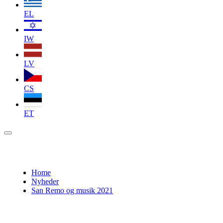
EL
IW
LV
CS
ET
Home
Nyheder
San Remo og musik 2021