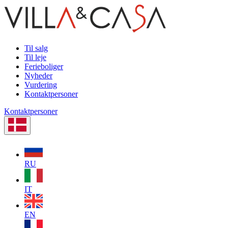
Til salg
Til leje
Ferieboliger
Nyheder
Vurdering
Kontaktpersoner
Kontaktpersoner
RU
IT
EN