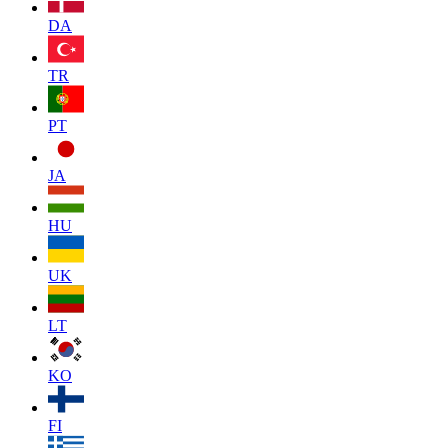
DA
TR
PT
JA
HU
UK
LT
KO
FI