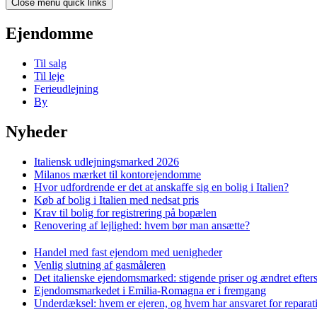
Close menu quick links
Ejendomme
Til salg
Til leje
Ferieudlejning
By
Nyheder
Italiensk udlejningsmarked 2026
Milanos mærket til kontorejendomme
Hvor udfordrende er det at anskaffe sig en bolig i Italien?
Køb af bolig i Italien med nedsat pris
Krav til bolig for registrering på bopælen
Renovering af lejlighed: hvem bør man ansætte?
Handel med fast ejendom med uenigheder
Venlig slutning af gasmåleren
Det italienske ejendomsmarked: stigende priser og ændret efter
Ejendomsmarkedet i Emilia-Romagna er i fremgang
Underdæksel: hvem er ejeren, og hvem har ansvaret for reparat