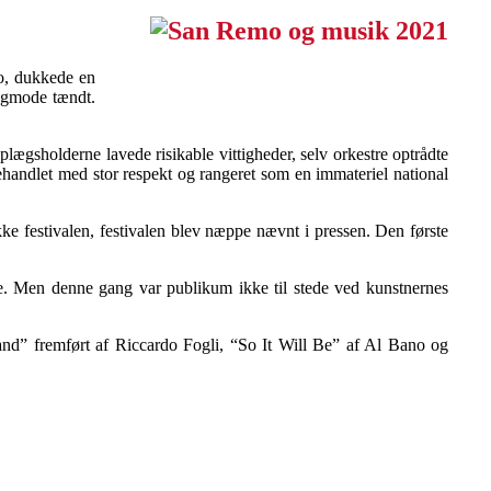
mo, dukkede en
angmode tændt.
ægsholderne lavede risikable vittigheder, selv orkestre optrådte
ig behandlet med stor respekt og rangeret som en immateriel national
ke festivalen, festivalen blev næppe nævnt i pressen. Den første
tre. Men denne gang var publikum ikke til stede ved kunstnernes
nd” fremført af Riccardo Fogli, “So It Will Be” af Al Bano og