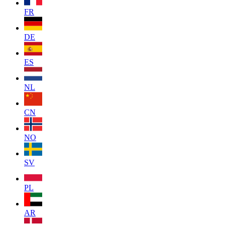
FR
DE
ES
NL
CN
NO
SV
PL
AR