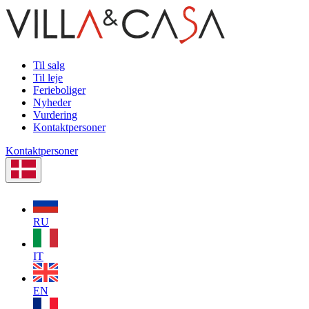
Til salg
Til leje
Ferieboliger
Nyheder
Vurdering
Kontaktpersoner
Kontaktpersoner
RU
IT
EN