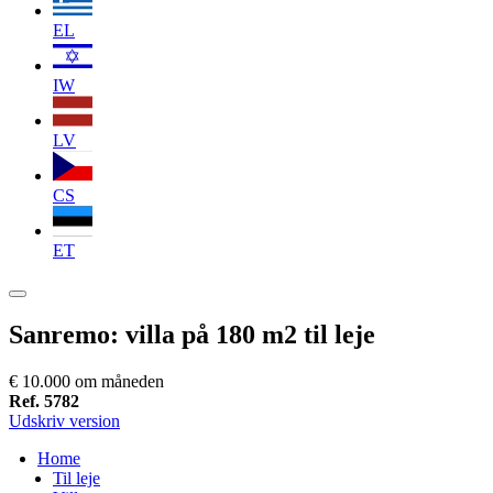
EL
IW
LV
CS
ET
Sanremo: villa på 180 m2 til leje
€ 10.000 om måneden
Ref. 5782
Udskriv version
Home
Til leje