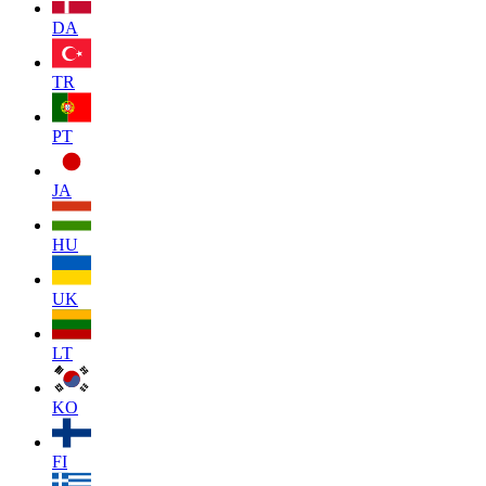
DA
TR
PT
JA
HU
UK
LT
KO
FI