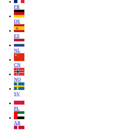
FR
DE
ES
NL
CN
NO
SV
PL
AR