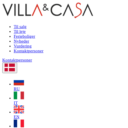
Til salg
Til leje
Ferieboliger
Nyheder
Vurdering
Kontaktpersoner
Kontaktpersoner
RU
IT
EN