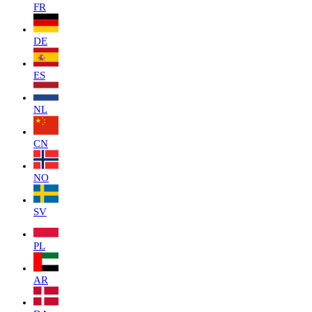
FR
DE
ES
NL
CN
NO
SV
PL
AR