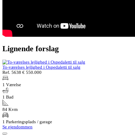
Lignende forslag
To-værelses lejlighed i Ospedaletti til salg
Ref. 5638
€ 550.000
1 Værelse
1 Bad
84 Kvm
1 Parkeringsplads / garage
Se ejendommen