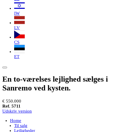
IW
LV
CS
ET
En to-værelses lejlighed sælges i
Sanremo ved kysten.
€ 550.000
Ref. 5711
Udskriv version
Home
Til salg
Lejligheder