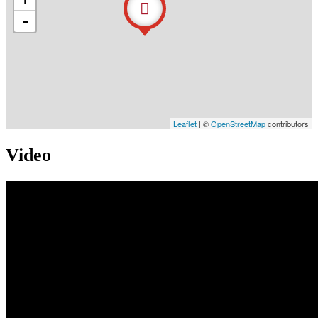
-
Leaflet
| ©
OpenStreetMap
contributors
Video