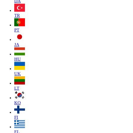
DA
TR
PT
JA
HU
UK
LT
KO
FI
EL