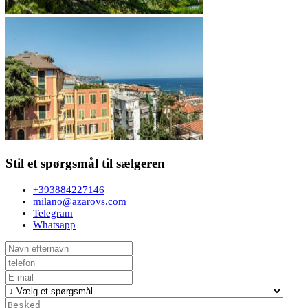
Stil et spørgsmål til sælgeren
+393884227146
milano@azarovs.com
Telegram
Whatsapp