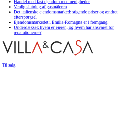
Handel med fast ejendom med uenigheder
Venlig slutning af gasmåleren
Det italienske ejendomsmarked: stigende priser og ændret
efterspørgsel
Ejendomsmarkedet i Emilia-Romagna er i fremgang
Underdæksel: hvem er ejeren, og hvem har ansvaret for
reparationerne?
Til salg
Til leje
Nyheder
By
Kontakt os
© 2026 Azarov s.r.l. - momsnummer og firmaregistreringsnummer:
01600980088 | Autoriseret kapital € 10.000 iv
Fortrolighedspolitik
Scroll to the top