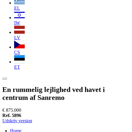
EL
IW
LV
CS
ET
En rummelig lejlighed ved havet i
centrum af Sanremo
€ 875.000
Ref. 5896
Udskriv version
Home