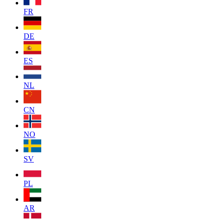
FR
DE
ES
NL
CN
NO
SV
PL
AR