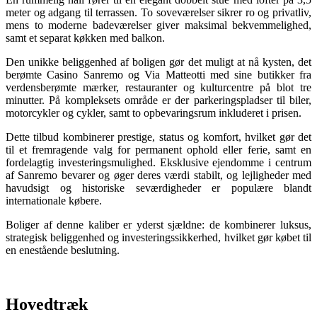
meter og adgang til terrassen. To soveværelser sikrer ro og privatliv,
mens to moderne badeværelser giver maksimal bekvemmelighed,
samt et separat køkken med balkon.
Den unikke beliggenhed af boligen gør det muligt at nå kysten, det
berømte Casino Sanremo og Via Matteotti med sine butikker fra
verdensberømte mærker, restauranter og kulturcentre på blot tre
minutter. På kompleksets område er der parkeringspladser til biler,
motorcykler og cykler, samt to opbevaringsrum inkluderet i prisen.
Dette tilbud kombinerer prestige, status og komfort, hvilket gør det
til et fremragende valg for permanent ophold eller ferie, samt en
fordelagtig investeringsmulighed. Eksklusive ejendomme i centrum
af Sanremo bevarer og øger deres værdi stabilt, og lejligheder med
havudsigt og historiske seværdigheder er populære blandt
internationale købere.
Boliger af denne kaliber er yderst sjældne: de kombinerer luksus,
strategisk beliggenhed og investeringssikkerhed, hvilket gør købet til
en enestående beslutning.
Hovedtræk