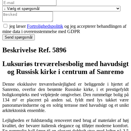
jeg læser
Fortrolighedspolitik
og jeg accepterer behandlingen af
mine data i overensstemmelse med GDPR
Send spørgsmål
Beskrivelse Ref. 5896
Luksuriøs treværelsesbolig med havudsigt
og Russisk kirke i centrum af Sanremo
Denne eksklusive treværelseslejlighed er beliggende i hjertet af
Sanremo, overfor den berømte Russiske kirke, i et prestigefyldt
boligkompleks med velplejede omgivelser. Den rummelige bolig på
134 m² er placeret på anden sal, fyldt med lys takket være
panoramavinduerne og en solrig terrasse med havudsigt og et unikt
arkitektonisk ensemble.
Lejligheden er fuldstændig renoveret med brug af materialer af høj
kvalitet, der bevarer italiensk elegance og tilføjer moderne komfort.
En rummelig hall fører til en elegant dobbelt stue med lofter på 3,5