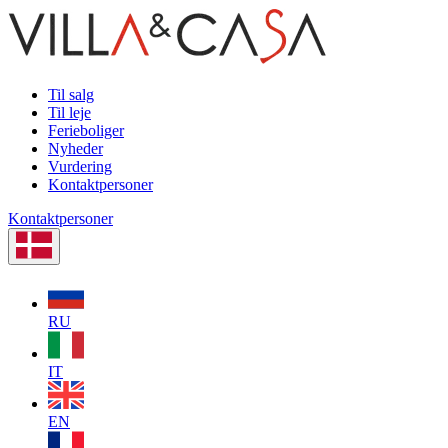
Til salg
Til leje
Ferieboliger
Nyheder
Vurdering
Kontaktpersoner
Kontaktpersoner
RU
IT
EN