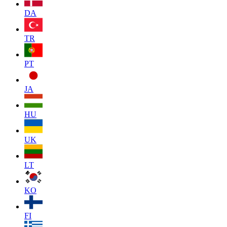
DA
TR
PT
JA
HU
UK
LT
KO
FI