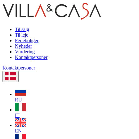
Til salg
Til leje
Ferieboliger
Nyheder
Vurdering
Kontaktpersoner
Kontaktpersoner
RU
IT
EN