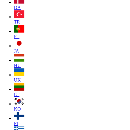
DA
TR
PT
JA
HU
UK
LT
KO
FI