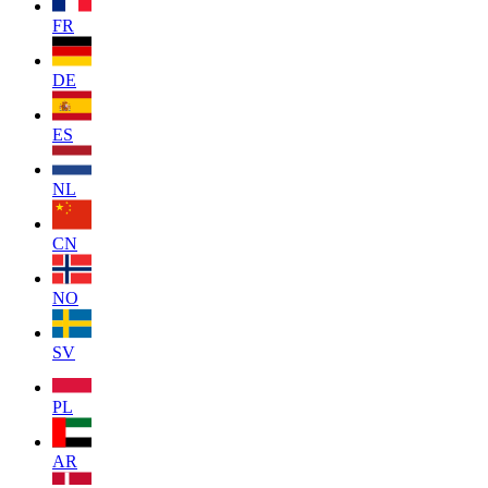
FR
DE
ES
NL
CN
NO
SV
PL
AR