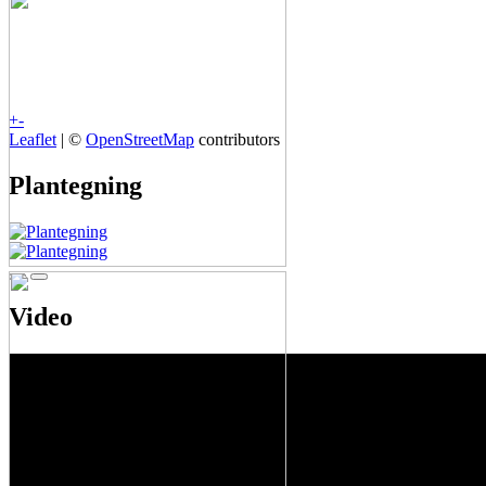
+
-
Leaflet
| ©
OpenStreetMap
contributors
Plantegning
Video