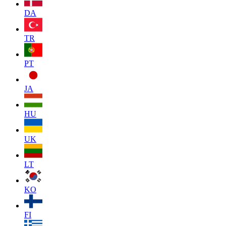
DA
TR
PT
JA
HU
UK
LT
KO
FI