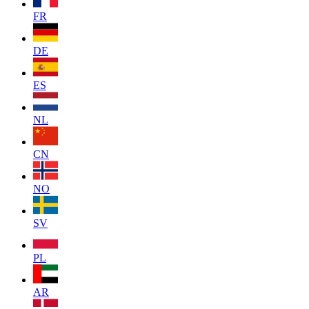
FR
DE
ES
NL
CN
NO
SV
PL
AR