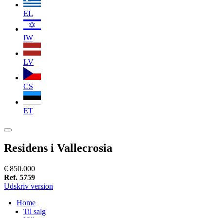
EL
IW
LV
CS
ET
Residens i Vallecrosia
€ 850.000
Ref. 5759
Udskriv version
Home
Til salg