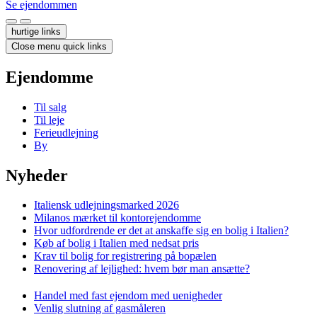
Se ejendommen
hurtige links
Close menu quick links
Ejendomme
Til salg
Til leje
Ferieudlejning
By
Nyheder
Italiensk udlejningsmarked 2026
Milanos mærket til kontorejendomme
Hvor udfordrende er det at anskaffe sig en bolig i Italien?
Køb af bolig i Italien med nedsat pris
Krav til bolig for registrering på bopælen
Renovering af lejlighed: hvem bør man ansætte?
Handel med fast ejendom med uenigheder
Venlig slutning af gasmåleren