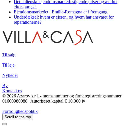
Det italienske ejendomsmarked: stigende priser og ændret
efterspørgsel
Ejendomsmarkedet i Emilia-Romagna er i fremgang
Underdæksel: hvem er ejeren, og hvem har ansvaret for
reparationerne?
Til salg
Til leje
Nyheder
By
Kontakt os
© 2026 Azarov s.r.l. - momsnummer og firmaregistreringsnummer:
01600980088 | Autoriseret kapital € 10.000 iv
Fortrolighedspolitik
Scroll to the top