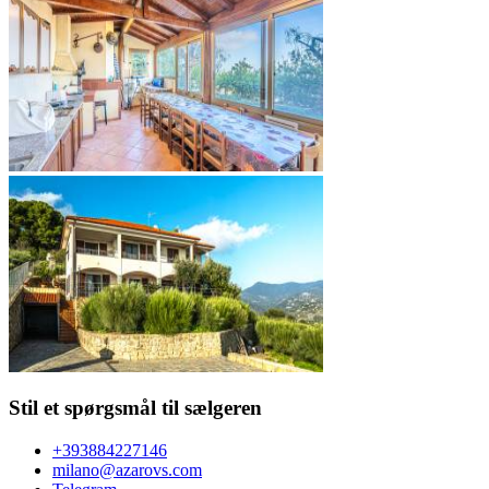
Stil et spørgsmål til sælgeren
+393884227146
milano@azarovs.com