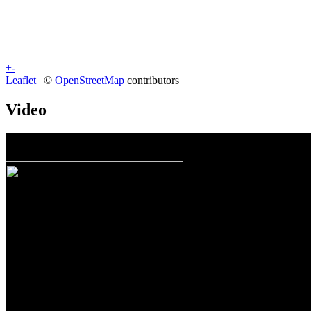
+
-
Leaflet
| ©
OpenStreetMap
contributors
Video