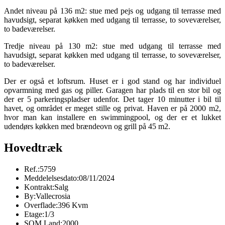
Andet niveau på 136 m2: stue med pejs og udgang til terrasse med
havudsigt, separat køkken med udgang til terrasse, to soveværelser,
to badeværelser.
Tredje niveau på 130 m2: stue med udgang til terrasse med
havudsigt, separat køkken med udgang til terrasse, to soveværelser,
to badeværelser.
Der er også et loftsrum. Huset er i god stand og har individuel
opvarmning med gas og piller. Garagen har plads til en stor bil og
der er 5 parkeringspladser udenfor. Det tager 10 minutter i bil til
havet, og området er meget stille og privat. Haven er på 2000 m2,
hvor man kan installere en swimmingpool, og der er et lukket
udendørs køkken med brændeovn og grill på 45 m2.
Hovedtræk
Ref.:
5759
Meddelelsesdato:
08/11/2024
Kontrakt:
Salg
By:
Vallecrosia
Overflade:
396 Kvm
Etage:
1/3
SQM Land:
2000