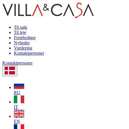
Til salg
Til leje
Ferieboliger
Nyheder
Vurdering
Kontaktpersoner
Kontaktpersoner
RU
IT
EN