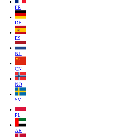
FR
DE
ES
NL
CN
NO
SV
PL
AR