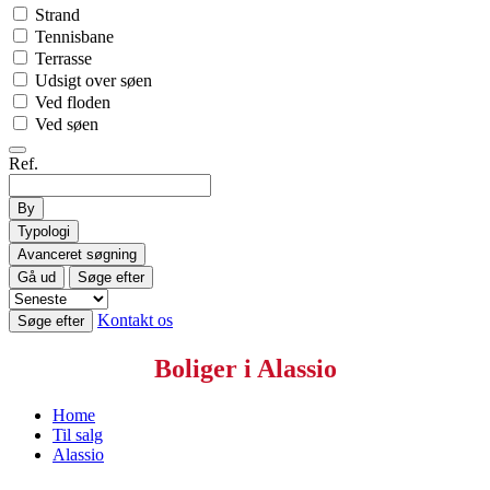
Strand
Tennisbane
Terrasse
Udsigt over søen
Ved floden
Ved søen
Ref.
By
Typologi
Avanceret søgning
Gå ud
Søge efter
Kontakt os
Søge efter
Boliger i Alassio
Home
Til salg
Alassio