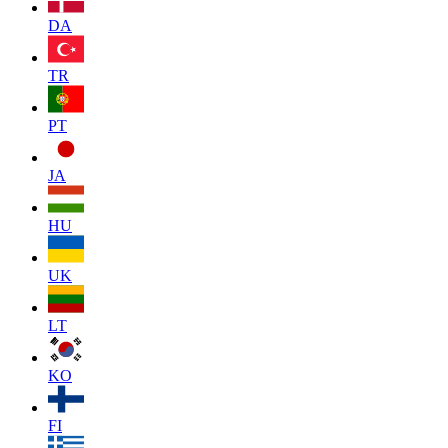
DA
TR
PT
JA
HU
UK
LT
KO
FI