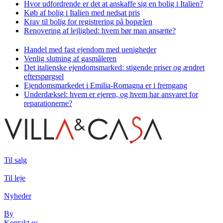
Hvor udfordrende er det at anskaffe sig en bolig i Italien?
Køb af bolig i Italien med nedsat pris
Krav til bolig for registrering på bopælen
Renovering af lejlighed: hvem bør man ansætte?
Handel med fast ejendom med uenigheder
Venlig slutning af gasmåleren
Det italienske ejendomsmarked: stigende priser og ændret
efterspørgsel
Ejendomsmarkedet i Emilia-Romagna er i fremgang
Underdæksel: hvem er ejeren, og hvem har ansvaret for
reparationerne?
Til salg
Til leje
Nyheder
By
Kontakt os