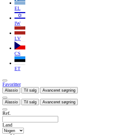
EL
IW
LV
CS
ET
Favoritter
Alassio
Til salg
Avanceret søgning
Alassio
Til salg
Avanceret søgning
Ref.
Land