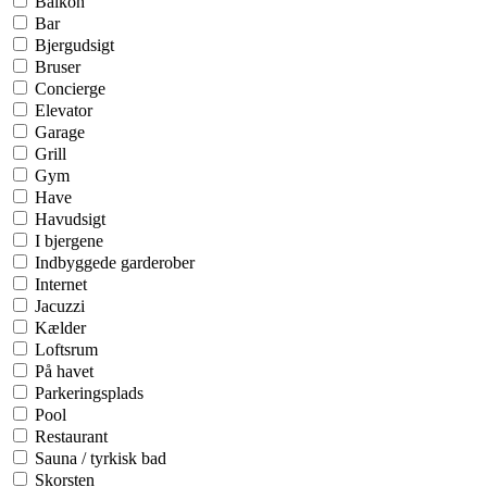
Balkon
Bar
Bjergudsigt
Bruser
Concierge
Elevator
Garage
Grill
Gym
Have
Havudsigt
I bjergene
Indbyggede garderober
Internet
Jacuzzi
Kælder
Loftsrum
På havet
Parkeringsplads
Pool
Restaurant
Sauna / tyrkisk bad
Skorsten