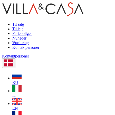
Til salg
Til leje
Ferieboliger
Nyheder
Vurdering
Kontaktpersoner
Kontaktpersoner
RU
IT
EN