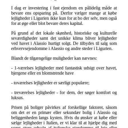
I dag er investering i fast ejendom en pålidelig måde at
bevare ens opsparing på. Derfor vælger mange at købe
lejligheder i Ligurien ikke kun for at bo der selv, men også
for at øge eller blot bevare deres kapital.
På grund af det lokale skønhed, historiske og kulturelle
seværdigheder samt det unikke klima bliver lejligheder
ved havet i Alassio hurtigt solgt. De tilbydes til salg som
erhvervsejendomme i Alassio og andre steder i Ligurien.
Blandt de tilgængelige muligheder kan nævnes:
- 1-værelses lejligheder med fantastisk udsigt over havet,
bjergene eller en blomstrende have
- toværelses lejligheder er særligt populære;
- treværelses lejligheder - for dem, der søger komfort og
luksus.
Prisen på boliger påvirkes af forskellige faktorer, såsom
om det er en primær eller sekundær bolig i Alassio og
beliggenheden langs kysten. Hvis du ønsker at købe eller
sælge lejligheder i Italien, er vi klar til at hjælpe dig med
vores store udvalg af italienske ejendomme til leje eller