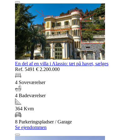
En del af en villa i Alassio: tæt på havet, sælges
Ref. 5491
€ 2.200.000
4 Soveværelser
4 Badeværelser
364 Kvm
8 Parkeringspladser / Garage
Se ejendommen