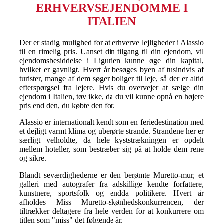
ERHVERVSEJENDOMME I
ITALIEN
Der er stadig mulighed for at erhverve lejligheder i Alassio
til en rimelig pris. Uanset din tilgang til din ejendom, vil
ejendomsbesiddelse i Ligurien kunne øge din kapital,
hvilket er gavnligt. Hvert år besøges byen af tusindvis af
turister, mange af dem søger boliger til leje, så der er altid
efterspørgsel fra lejere. Hvis du overvejer at sælge din
ejendom i Italien, tøv ikke, da du vil kunne opnå en højere
pris end den, du købte den for.
Alassio er internationalt kendt som en feriedestination med
et dejligt varmt klima og uberørte strande. Strandene her er
særligt velholdte, da hele kyststrækningen er opdelt
mellem hoteller, som bestræber sig på at holde dem rene
og sikre.
Blandt seværdighederne er den berømte Muretto-mur, et
galleri med autografer fra adskillige kendte forfattere,
kunstnere, sportsfolk og endda politikere. Hvert år
afholdes Miss Muretto-skønhedskonkurrencen, der
tiltrækker deltagere fra hele verden for at konkurrere om
titlen som "miss" det følgende år.