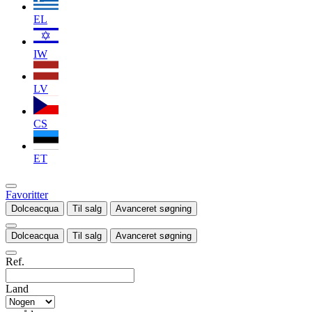
EL
IW
LV
CS
ET
Favoritter
Dolceacqua
Til salg
Avanceret søgning
Dolceacqua
Til salg
Avanceret søgning
Ref.
Land