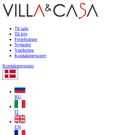
Til salg
Til leje
Ferieboliger
Nyheder
Vurdering
Kontaktpersoner
Kontaktpersoner
RU
IT
EN