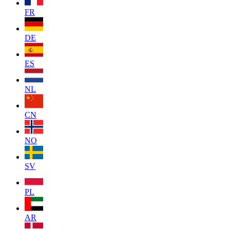
FR
DE
ES
NL
CN
NO
SV
PL
AR