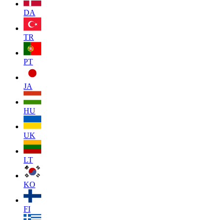
DA
TR
PT
JA
HU
UK
LT
KO
FI