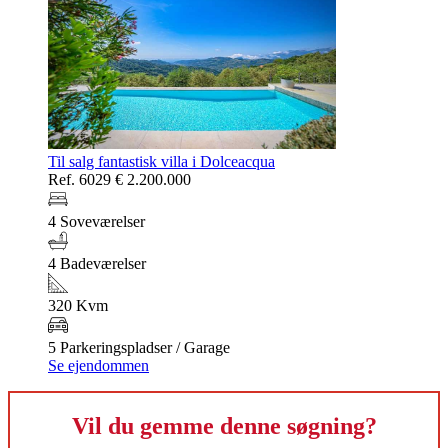
Til salg fantastisk villa i Dolceacqua
Ref. 6029
€ 2.200.000
4 Soveværelser
4 Badeværelser
320 Kvm
5 Parkeringspladser / Garage
Se ejendommen
Vil du gemme denne søgning?