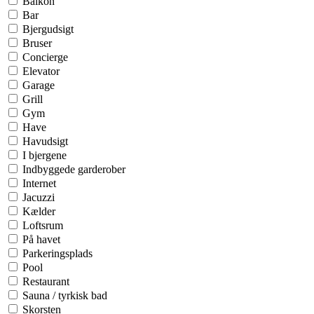
Balkon
Bar
Bjergudsigt
Bruser
Concierge
Elevator
Garage
Grill
Gym
Have
Havudsigt
I bjergene
Indbyggede garderober
Internet
Jacuzzi
Kælder
Loftsrum
På havet
Parkeringsplads
Pool
Restaurant
Sauna / tyrkisk bad
Skorsten