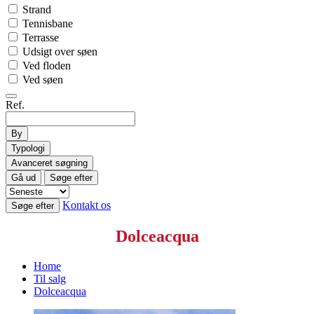
Strand
Tennisbane
Terrasse
Udsigt over søen
Ved floden
Ved søen
Ref.
By
Typologi
Avanceret søgning
Gå ud
Søge efter
Kontakt os
Søge efter
Dolceacqua
Home
Til salg
Dolceacqua