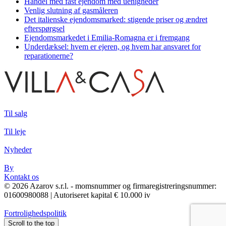
Handel med fast ejendom med uenigheder
Venlig slutning af gasmåleren
Det italienske ejendomsmarked: stigende priser og ændret
efterspørgsel
Ejendomsmarkedet i Emilia-Romagna er i fremgang
Underdæksel: hvem er ejeren, og hvem har ansvaret for
reparationerne?
Til salg
Til leje
Nyheder
By
Kontakt os
© 2026 Azarov s.r.l. - momsnummer og firmaregistreringsnummer:
01600980088 | Autoriseret kapital € 10.000 iv
Fortrolighedspolitik
Scroll to the top