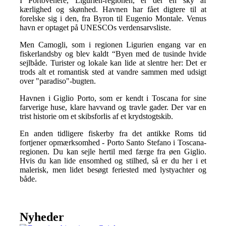
I Portovenere, Ligurien-regionen, er der en sky af
kærlighed og skønhed. Havnen har fået digtere til at
forelske sig i den, fra Byron til Eugenio Montale. Venus
havn er optaget på UNESCOs verdensarvsliste.
Men Camogli, som i regionen Ligurien engang var en
fiskerlandsby og blev kaldt “Byen med de tusinde hvide
sejlbåde. Turister og lokale kan lide at slentre her: Det er
trods alt et romantisk sted at vandre sammen med udsigt
over "paradiso"-bugten.
Havnen i Giglio Porto, som er kendt i Toscana for sine
farverige huse, klare havvand og travle gader. Der var en
trist historie om et skibsforlis af et krydstogtskib.
En anden tidligere fiskerby fra det antikke Roms tid
fortjener opmærksomhed - Porto Santo Stefano i Toscana-
regionen. Du kan sejle hertil med færge fra øen Giglio.
Hvis du kan lide ensomhed og stilhed, så er du her i et
malerisk, men lidet besøgt feriested med lystyachter og
både.
Nyheder