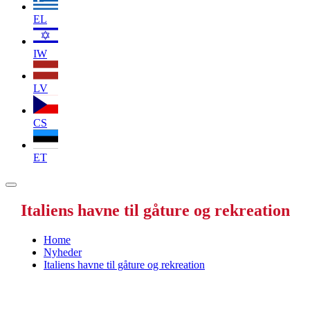
EL
IW
LV
CS
ET
Italiens havne til gåture og rekreation
Home
Nyheder
Italiens havne til gåture og rekreation