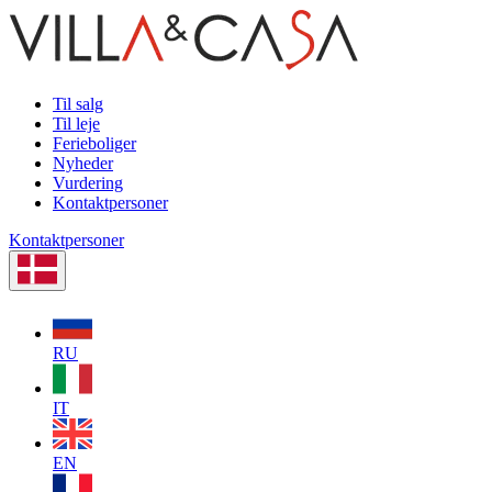
Til salg
Til leje
Ferieboliger
Nyheder
Vurdering
Kontaktpersoner
Kontaktpersoner
RU
IT
EN