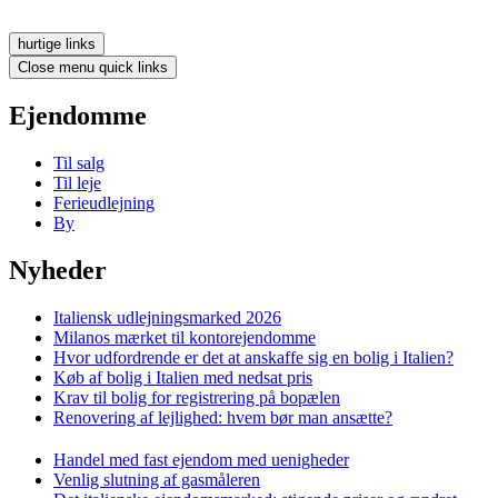
hurtige links
Close menu quick links
Ejendomme
Til salg
Til leje
Ferieudlejning
By
Nyheder
Italiensk udlejningsmarked 2026
Milanos mærket til kontorejendomme
Hvor udfordrende er det at anskaffe sig en bolig i Italien?
Køb af bolig i Italien med nedsat pris
Krav til bolig for registrering på bopælen
Renovering af lejlighed: hvem bør man ansætte?
Handel med fast ejendom med uenigheder
Venlig slutning af gasmåleren