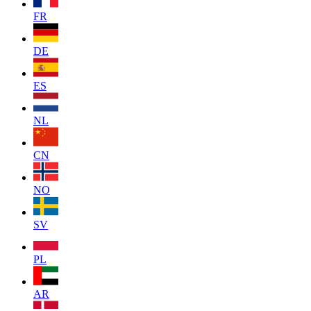
FR
DE
ES
NL
CN
NO
SV
PL
AR