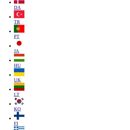
DA
TR
PT
JA
HU
UK
LT
KO
FI