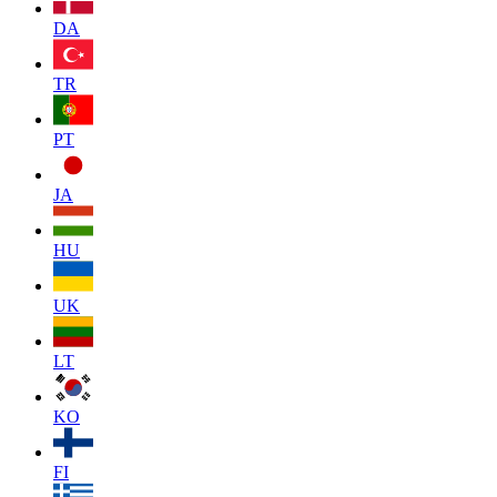
DA
TR
PT
JA
HU
UK
LT
KO
FI