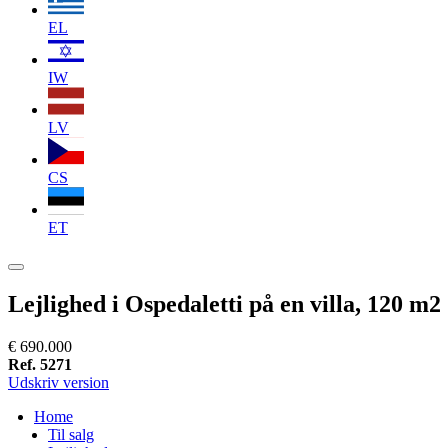
EL
IW
LV
CS
ET
Lejlighed i Ospedaletti på en villa, 120 m2
€ 690.000
Ref. 5271
Udskriv version
Home
Til salg