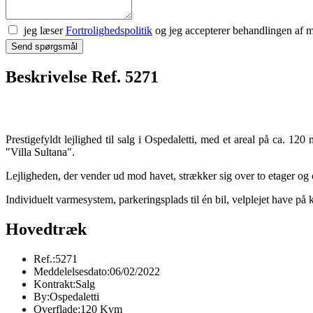
jeg læser
Fortrolighedspolitik
og jeg accepterer behandlingen af
Send spørgsmål
Beskrivelse Ref. 5271
Prestigefyldt lejlighed til salg i Ospedaletti, med et areal på ca. 12
"Villa Sultana".
Lejligheden, der vender ud mod havet, strækker sig over to etager og o
Individuelt varmesystem, parkeringsplads til én bil, velplejet have p
Hovedtræk
Ref.:
5271
Meddelelsesdato:
06/02/2022
Kontrakt:
Salg
By:
Ospedaletti
Overflade:
120 Kvm