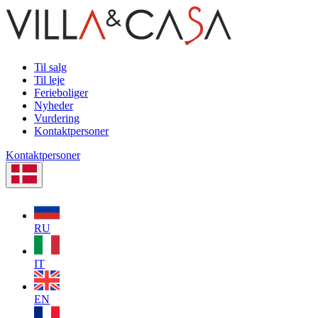
Til salg
Til leje
Ferieboliger
Nyheder
Vurdering
Kontaktpersoner
Kontaktpersoner
RU
IT
EN