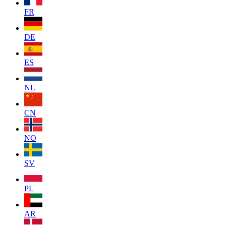
FR
DE
ES
NL
CN
NO
SV
PL
AR