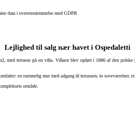
 mine data i overensstemmelse med GDPR
Lejlighed til salg nær havet i Ospedaletti
0 m2, med terrasse på en villa. Villaen blev opført i 1886 af den polsk
mfatter: en rummelig stue med adgang til terrassen, to soveværelser, et k
å kompleksets område.