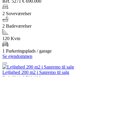
Ref. 5271
€ 690.000
2 Soveværelser
2 Badeværelser
120 Kvm
1 Parkeringsplads / garage
Se ejendommen
Lejlighed 200 m2 i Sanremo til salg
Ref. 6011
€ 590.000
3 Soveværelser
2 Badeværelser
200 Kvm
1 Parkeringsplads / garage
Se ejendommen