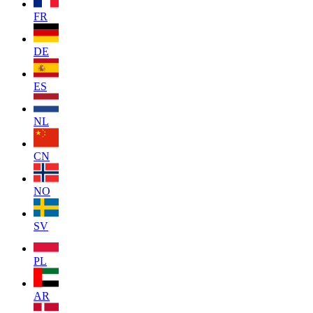
FR
DE
ES
NL
CN
NO
SV
PL
AR