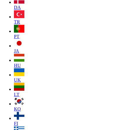
DA
TR
PT
JA
HU
UK
LT
KO
FI