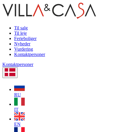
Til salg
Til leje
Ferieboliger
Nyheder
Vurdering
Kontaktpersoner
Kontaktpersoner
RU
IT
EN