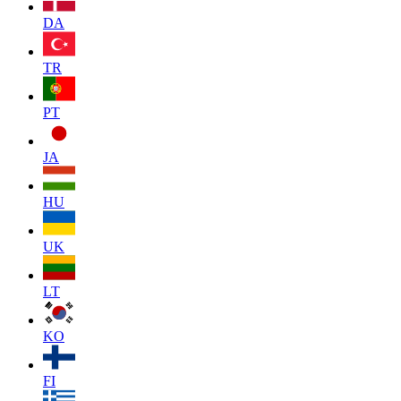
DA
TR
PT
JA
HU
UK
LT
KO
FI