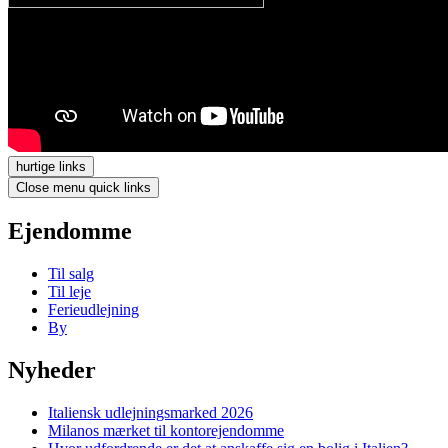
hurtige links
Close menu quick links
Ejendomme
Til salg
Til leje
Ferieudlejning
By
Nyheder
Italiensk udlejningsmarked 2026
Milanos mærket til kontorejendomme