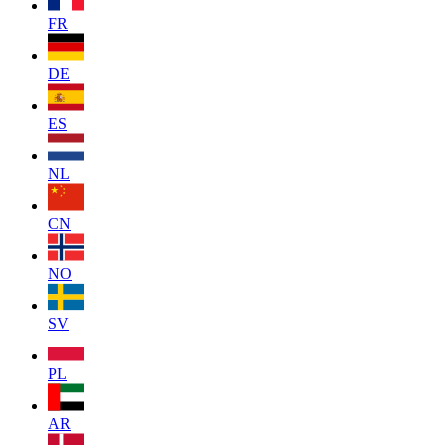
FR
DE
ES
NL
CN
NO
SV
PL
AR