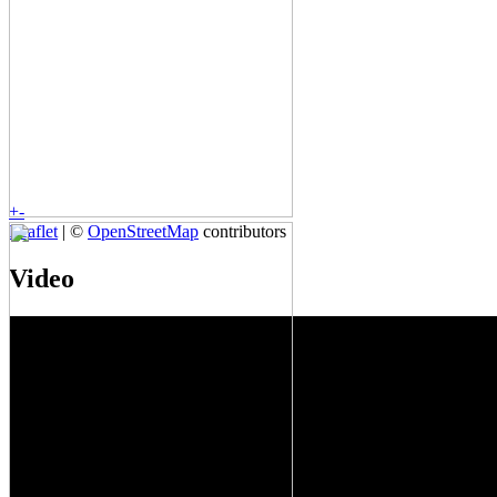
+
-
Leaflet
| ©
OpenStreetMap
contributors
Video