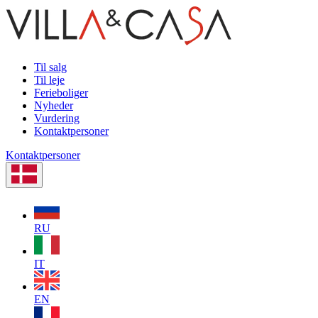
Til salg
Til leje
Ferieboliger
Nyheder
Vurdering
Kontaktpersoner
Kontaktpersoner
RU
IT
EN