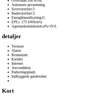
Overflade:
100 Kvm
Autonom opvarmning
Soveværelser:
3
Badeværelser:
2
Energiklassificering:
G
EPI:
≥ 175 kWh/m²a
Agenturkommission:
4%+IVA
detaljer
Terrasse
Alarm
Restaurant
Kælder
Internet
Aircondition
Parkeringsplads
Indbyggede garderober
Kort